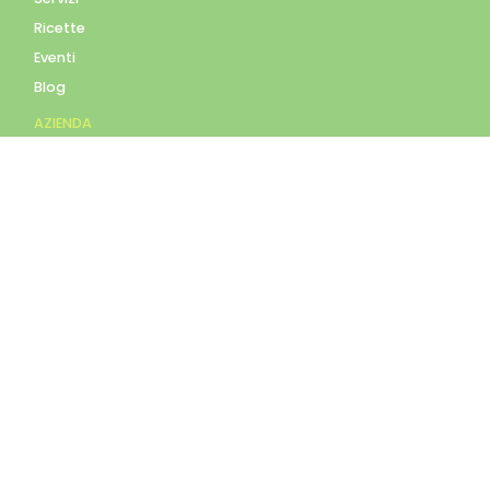
Ricette
Eventi
Blog
AZIENDA
Contatti
Accedi
Registrati
Privacy Policy
Condizioni d'uso
INFORMAZIONI
Condizioni di vendita
Modalità e costi di
spedizione
Pagamenti accettati