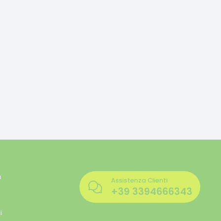
a
Assistenza Clienti
+39
3394666343
i