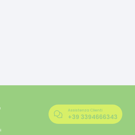
a
Assistenza Clienti
+39
3394666343
i